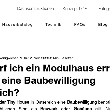
Dachkonstruktionen
Konzept LOFT
Fotoga
Häuserkatalog
Technik
FAQs
Blog
 Wenigwieser, MBA
12. Nov. 2025
2 Min. Lesezeit
rf ich ein Modulhaus err
t eine Baubewilligung
lich?
der Tiny House
 in Österreich eine 
Baubewilligung
 benöt
tlichen Sinn als 
Bauwerk
 oder 
Gebäude
 gilt. N