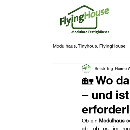
Modulhaus, Tinyhous, FlyingHouse
Bmstr. Ing. Heimo
🏡 Wo da
– und is
erforder
Ob ein 
Modulhaus o
ab, ob es im rech