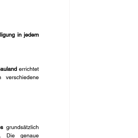
ligung in jedem 
Bauland
 errichtet 
 in verschiedene 
es
 grundsätzlich 
. Die genaue 