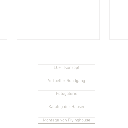
Schnelle Navigation
LOFT Konzept
Virtueller Rundgang
Fotogalerie
Was kostet mich ein
5 Mö
Modulhaus; 5
komb
Katalog der Häuser
Kostenpositionen
Montage von Flyinghouse