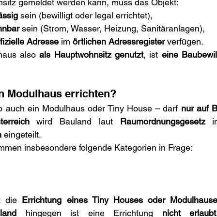
sitz gemeldet werden kann, muss das Objekt:
ässig
 sein (bewilligt oder legal errichtet),
hnbar
 sein (Strom, Wasser, Heizung, Sanitäranlagen),
ffizielle Adresse
 im 
örtlichen Adressregister
 verfügen.
aus also 
als Hauptwohnsitz genutzt
, ist 
eine Baubewil
ein Modulhaus errichten?
 auch ein Modulhaus oder Tiny House – darf 
nur auf 
terreich
 wird Bauland laut 
Raumordnungsgesetz
n
 eingeteilt.
men insbesondere folgende Kategorien in Frage:
t die 
Errichtung eines Tiny Houses oder Modulhaus
land
 hingegen ist eine Errichtung 
nicht erlaubt