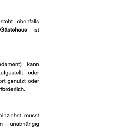
, besteht ebenfalls 
Gästehaus
 ist 
 (also mit Fahrgestell und ohne Fundament) kann 
ufgestellt oder 
rt genutzt oder 
forderlich.
einziehst, musst 
n – unabhängig 