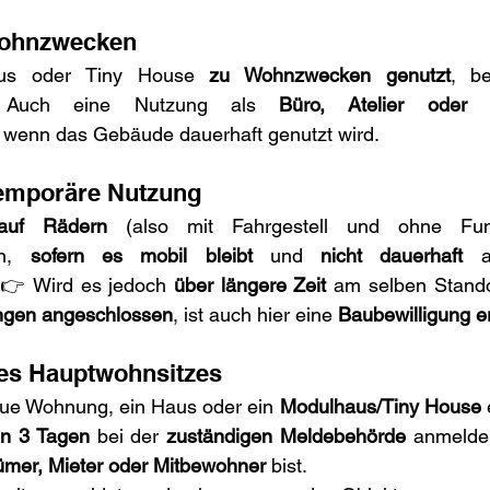
Wohnzwecken
us oder Tiny House 
zu Wohnzwecken genutzt
 Auch eine Nutzung als 
Büro, Atelier oder 
g, wenn das Gebäude dauerhaft genutzt wird.
temporäre Nutzung
auf Rädern
n, 
sofern es mobil bleibt
 und 
nicht dauerhaft
 a
.👉 Wird es jedoch 
über längere Zeit
 am selben Stando
ngen angeschlossen
, ist auch hier eine 
Baubewilligung er
es Hauptwohnsitzes
eue Wohnung, ein Haus oder ein 
Modulhaus/Tiny House
 
on 3 Tagen
 bei der 
zuständigen Meldebehörde
 anmelde
ümer, Mieter oder Mitbewohner
 bist.