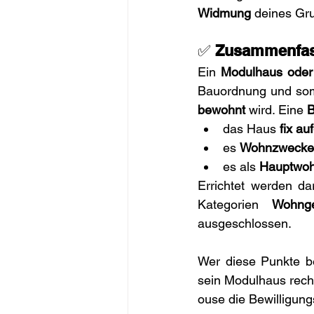
Widmung
 deines Gr
✅ 
Zusammenfa
Ein 
Modulhaus oder
Bauordnung und som
bewohnt
 wird. Eine 
B
das Haus 
fix auf
es 
Wohnzwecke
es als 
Hauptwoh
Errichtet werden da
Kategorien 
Wohnge
ausgeschlossen.
Wer diese Punkte be
sein Modulhaus rech
ouse die Bewilligun