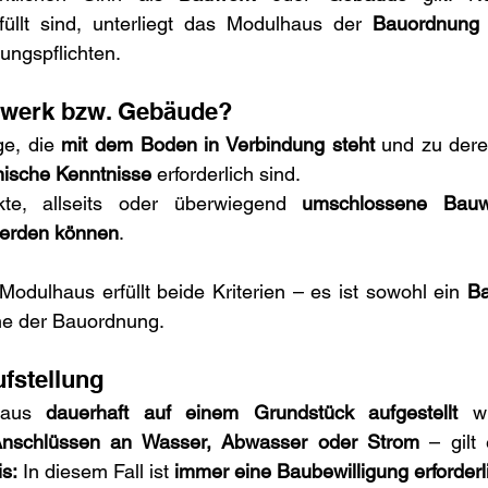
üllt sind, unterliegt das Modulhaus der 
Bauordnung
gungspflichten.
auwerk bzw. Gebäude?
e, die 
mit dem Boden in Verbindung steht
 und zu dere
ische Kenntnisse
 erforderlich sind.
te, allseits oder überwiegend 
umschlossene Bauw
werden können
.
 Modulhaus erfüllt beide Kriterien – es ist sowohl ein 
B
ne der Bauordnung.
ufstellung
haus 
dauerhaft auf einem Grundstück aufgestellt
nschlüssen an Wasser, Abwasser oder Strom
 – gilt 
s:
 In diesem Fall ist 
immer eine Baubewilligung erforderl