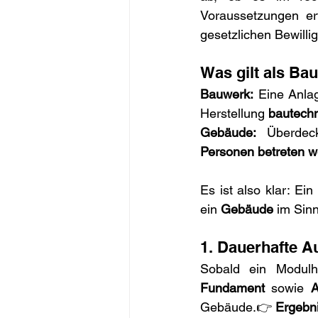
Voraussetzungen erf
gesetzlichen Bewilli
Was gilt als B
Bauwerk:
 Eine Anlag
Herstellung 
bautechn
Gebäude:
 Überdeck
Personen betreten 
Es ist also klar: Ein
ein 
Gebäude
 im Sin
1. Dauerhafte A
Sobald ein Modul
Fundament
 sowie 
A
Gebäude.👉 
Ergebni