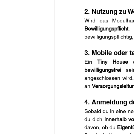
2. Nutzung zu 
Wird das Modulha
Bewilligungspflicht
.
bewilligungspflichti
3. Mobile oder 
Ein 
Tiny House 
bewilligungsfrei
 sei
angeschlossen wird
an 
Versorgungsleitu
4. Anmeldung d
Sobald du in eine n
du dich 
innerhalb v
davon, ob du 
Eigent