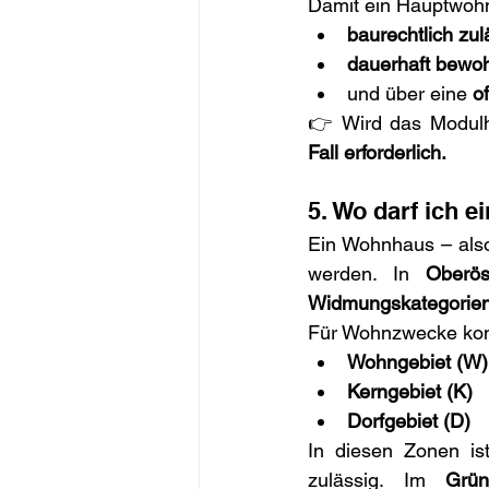
Damit ein Hauptwohn
baurechtlich zul
dauerhaft bewo
und über eine 
o
👉 Wird das Modulh
Fall erforderlich.
5. Wo darf ich 
Ein Wohnhaus – also
werden. In 
Oberös
Widmungskategorie
Für Wohnzwecke kom
Wohngebiet (W)
Kerngebiet (K)
Dorfgebiet (D)
In diesen Zonen is
zulässig. Im 
Grün