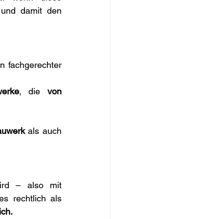
 und damit den 
n fachgerechter 
erke
, die 
von 
auwerk
 als auch 
 wird – also mit 
es rechtlich als 
ich.