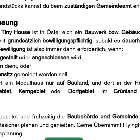
undstücks kannst du beim 
zuständigen Gemeindeamt
 er
ssung
 Tiny House
 ist in Österreich ein 
Bauwerk bzw. Gebäu
it 
grundsätzlich bewilligungspflichtig
, sobald es 
dauerha
ewilligung
 ist also immer dann erforderlich, wenn:
gestellt
 oder 
angeschlossen
 wird,
n
 dient, oder
nsitz
 gemeldet werden soll.
rf ein Modulhaus 
nur auf Bauland
, und dort in der R
biet
, 
Kerngebiet
 oder 
Dorfgebiet
. 
Im 
Grünland
 
achtet und frühzeitig die 
Baubehörde und Gemeinde
tssicher planen und genießen. Gerne Übernimmt Flying
gsplanung.