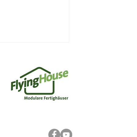
glichkeiten Module zu
inieren