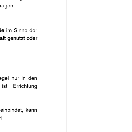
fragen.
de
 im Sinne der 
ft genutzt oder 
egel nur in den 
ist Errichtung 
 einbindet, kann 
H