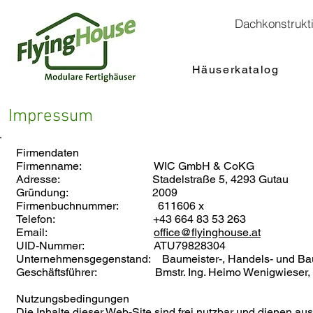
Dachkonstrukt
Häuserkatalog
Impressum
Firmendaten
Firmenname: WIC GmbH & CoKG
Adresse: Stadelstraße 5, 4293 Gutau
Gründung: 2009
Firmenbuchnummer: 611606 x
Telefon: +43 664 83 53 263
Email:
office@flyinghouse.at
UID-Nummer: ATU79828304
Unternehmensgegenstand: Baumeister-, Handels- und B
Geschäftsführer: Bmstr. Ing. Heimo Wenigwieser,
Nutzungsbedingungen
Die Inhalte dieser Web-Site sind frei nutzbar und dienen au