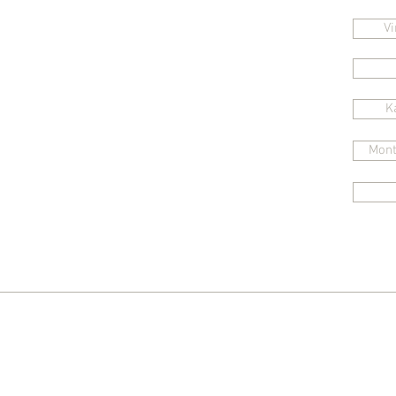
+43 664 8353263
Vi
office@flyinghouse.at
K
Mont
WIC GmbH & CoKG
Stadelstraße 5
4293 Gutau