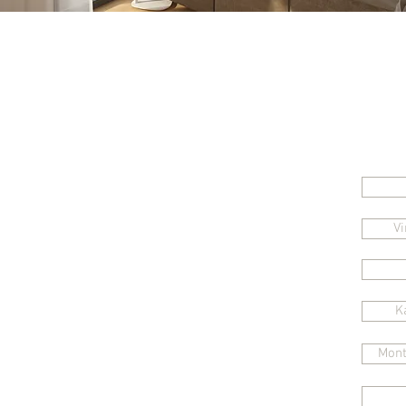
Schn
Kontakt
+43 664 8353263
Vi
office@flyinghouse.at
K
Mont
WIC GmbH & CoKG
Stadelstraße 5