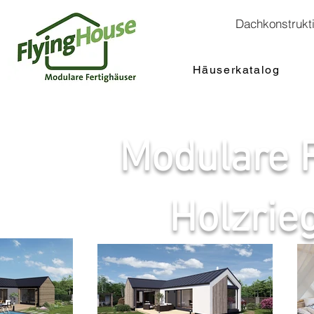
Dachkonstrukt
Häuserkatalog
Modulare F
Holzrie