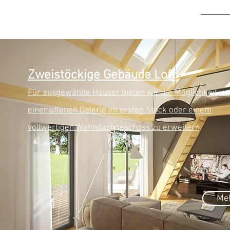
Z
weistöckige Gebäude Loft
Für ausgewählte Häuser bieten wir die Möglichkeit, es
einer offenen Galerie im ersten Stock oder einem
vollwertigen Wohndachgeschoss zu erweitern
Meh