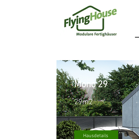
Mono 29
29m2
Hausdetails