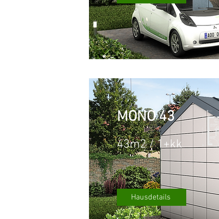
MONO 43
43m2 / 1+kk
Hausdetails