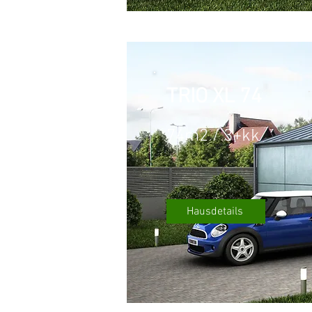
TRIO XL 74
74m2 / 3+kk
Hausdetails