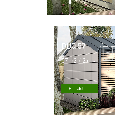
DUO 57
57m2 / 2+kk
Hausdetails