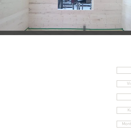
Schn
Kontakt
+43 664 8353263
Vi
office@flyinghouse.at
K
Mont
WIC GmbH & CoKG