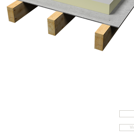
Schn
Kontakt
+43 664 8353263
Vi