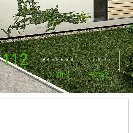
O
112
Bebaute Fläche
Nutzfläche
112m2
92m2