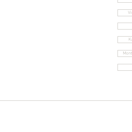
+43 664 8353263
Vi
office@flyinghouse.at
K
Mont
WIC GmbH & CoKG
Stadelstraße 5
4293 Gutau