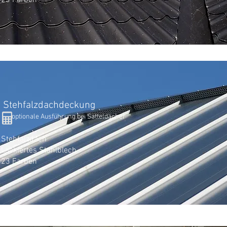
23 Farben
Stehfalzdachdeckung
optionale Ausführung bei Satteldächer
Stehfalzdach
Lackiertes Stahlblech
23 Farben