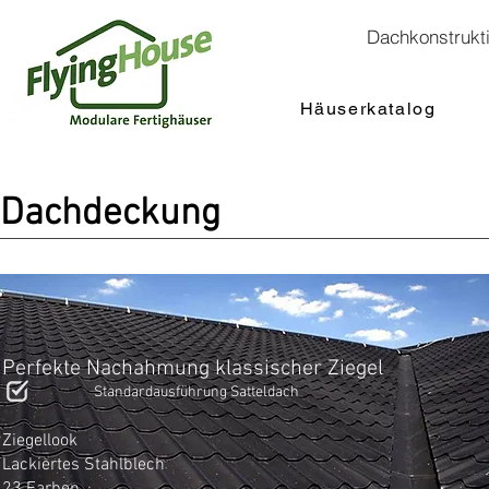
Dachkonstrukt
Häuserkatalog
Dachdeckung
Perfekte Nachahmung klassischer Ziegel
Standardausführung Satteldach
Ziegellook
Lackiertes Stahlblech